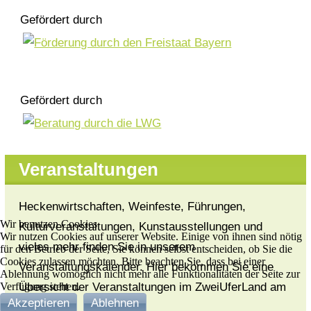
Gefördert durch
Gefördert durch
Veranstaltungen
Heckenwirtschaften, Weinfeste, Führungen,
Wir benutzen Cookies
Kulturveranstaltungen, Kunstausstellungen und
Wir nutzen Cookies auf unserer Website. Einige von ihnen sind nötig
vieles mehr finden Sie in unserem
für den Betrieb der Seite, Sie können selbst entscheiden, ob Sie die
Cookies zulassen möchten. Bitte beachten Sie, dass bei einer
Veranstaltungskalender. Hier bekommen Sie eine
Ablehnung womöglich nicht mehr alle Funktionalitäten der Seite zur
Verfügung stehen.
Übersicht der Veranstaltungen im ZweiUferLand am
Akzeptieren
Ablehnen
Main