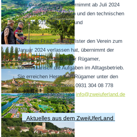
Herr Günther Girster übernimmt ab Juli 2024
den Sozial Media Bereich und den technischen
Bereich. 0152 540 5 957 und
mail@depatoura.de
Nachdem Frau Juliane Pfister den Verein zum
Januar 2024 verlassen hat, übernimmt der
Kassier des Vereins, Herr Rügamer,
kommissarisch die Aufgaben im Alltagsbetrieb.
Sie erreichen Herrn Karl Rügamer unter den
bekannten Kontaktdaten: 0931 304 08 778
(Festnetz und Mobil) und
info@zweiuferland.de
Aktuelles aus dem ZweiUferLand