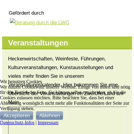
Gefördert durch
Veranstaltungen
Heckenwirtschaften, Weinfeste, Führungen,
Kulturveranstaltungen, Kunstausstellungen und
vieles mehr finden Sie in unserem
Wir benutzen Cookies
Veranstaltungskalender. Hier bekommen Sie eine
Wir nutzen Cookies auf unserer Website. Einige von ihnen sind nötig
für den Betrieb der Seite, Sie können selbst entscheiden, ob Sie die
Übersicht der Veranstaltungen im ZweiUferLand am
Cookies zulassen möchten. Bitte beachten Sie, dass bei einer
Main
Ablehnung womöglich nicht mehr alle Funktionalitäten der Seite zur
Verfügung stehen.
Akzeptieren
Ablehnen
Datenschutz-Infos
|
Impressum