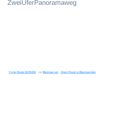
ZweiUferPanoramaweg
Cycle Route 6029406
- via
Bikemap.net
-
Open Route in Bikemap App