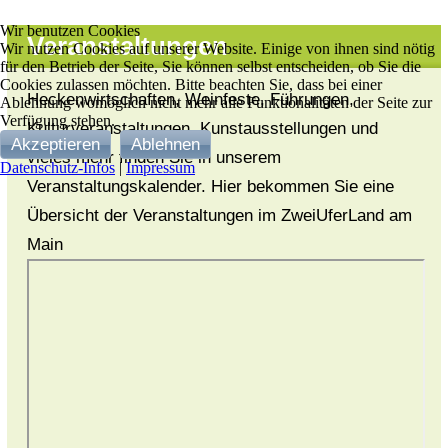
Wir benutzen Cookies
Veranstaltungen
Wir nutzen Cookies auf unserer Website. Einige von ihnen sind nötig
für den Betrieb der Seite, Sie können selbst entscheiden, ob Sie die
Cookies zulassen möchten. Bitte beachten Sie, dass bei einer
Heckenwirtschaften, Weinfeste, Führungen,
Ablehnung womöglich nicht mehr alle Funktionalitäten der Seite zur
Verfügung stehen.
Kulturveranstaltungen, Kunstausstellungen und
Akzeptieren
Ablehnen
vieles mehr finden Sie in unserem
Datenschutz-Infos
|
Impressum
Veranstaltungskalender. Hier bekommen Sie eine
Übersicht der Veranstaltungen im ZweiUferLand am
Main